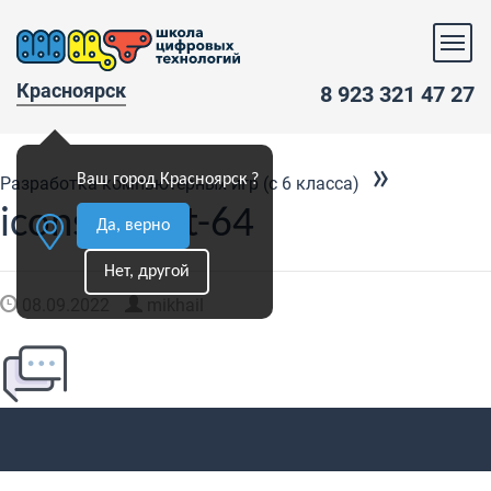
Красноярск
8 923 321 47 27
»
Ваш город Красноярск ?
Разработка компьютерных игр (с 6 класса)
icons8-chat-64
Да, верно
Нет, другой
08.09.2022
mikhail