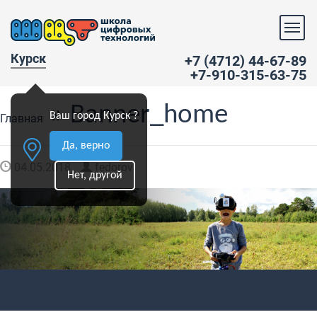
Курск
+7 (4712) 44-67-89
+7-910-315-63-75
» Banner_home
Ваш город Курск ?
Главная
Да, верно
04.05.2018
fedorov
Нет, другой