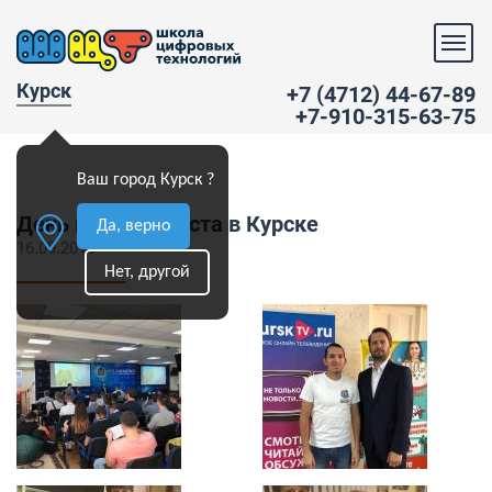
Курск
+7 (4712) 44-67-89
+7-910-315-63-75
Ваш город Курск ?
День программиста в Курске
Да, верно
16.09.2018
Нет, другой