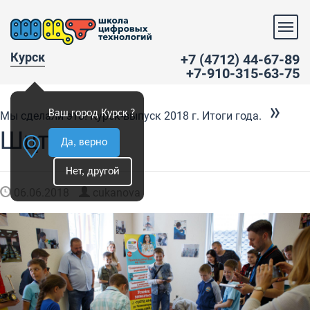
Курск
+7 (4712) 44-67-89
+7-910-315-63-75
»
Ваш город Курск ?
Мы сделали это! Курск-выпуск 2018 г. Итоги года.
Шцт0089
Да, верно
Нет, другой
06.06.2018
cukanova