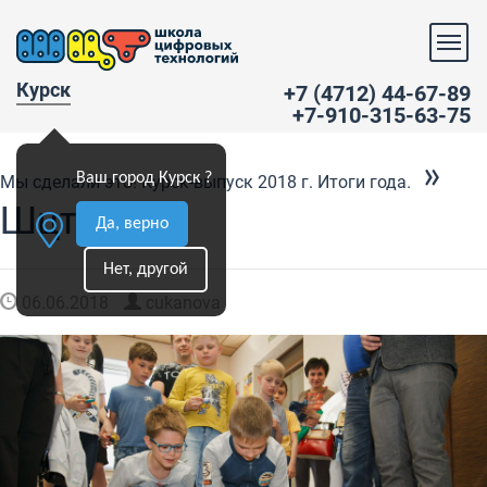
Курск
+7 (4712) 44-67-89
+7-910-315-63-75
»
Ваш город Курск ?
Мы сделали это! Курск-выпуск 2018 г. Итоги года.
Шцт0197
Да, верно
Нет, другой
06.06.2018
cukanova