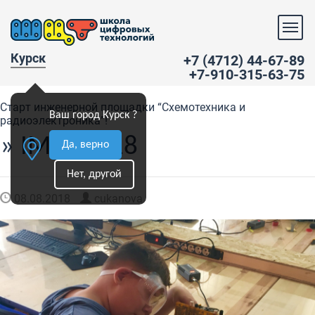
Курск
+7 (4712) 44-67-89
+7-910-315-63-75
Старт инженерной площадки “Схемотехника и
Ваш город Курск ?
радиоэлектроника”!
» IMG_0318
Да, верно
Нет, другой
08.08.2018
cukanova