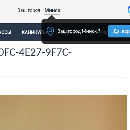
Минск
Ваш город:
Ваш город Минск ?
Да, ве
АССЫ
КАНИКУЛЫ
НОВОСТИ
ВАКАНСИИ
К
0FC-4E27-9F7C-