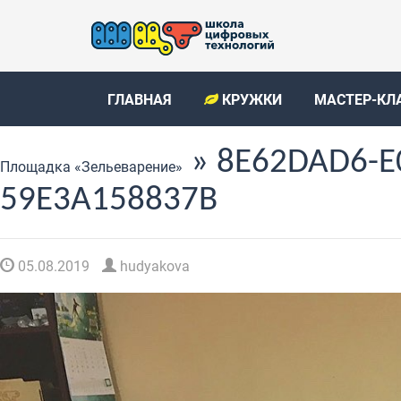
ГЛАВНАЯ
КРУЖКИ
МАСТЕР-КЛ
» 8E62DAD6-E
Площадка «Зельеварение»
59E3A158837B
05.08.2019
hudyakova