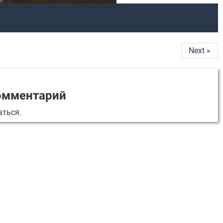
Next »
омментарий
аться
.