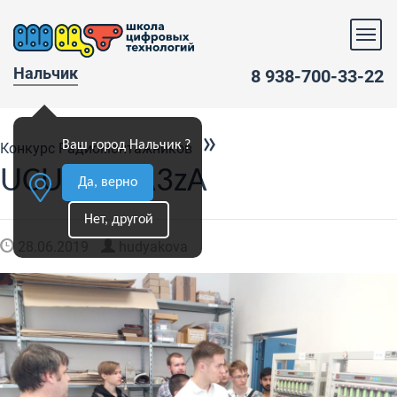
Нальчик
8 938-700-33-22
»
Ваш город Нальчик ?
Конкурс Радиомонтажников
UCU0rMsA3zA
Да, верно
Нет, другой
28.06.2019
hudyakova