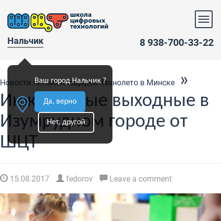
Нальчик
8 938-700-33-22
»
Ваш город Нальчик ?
Новости летних площадок Технолето в Минске
Инженерные выходные в
Да, верно
Изумрудном городе от
Нет, другой
ШЦТ
15.08.2017
fedorov
Leave a comment