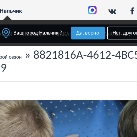
Нальчик
Ваш город Нальчик ?
Да, верно
Нет, друго
АССЫ
НОВОСТИ
ВАКАНСИИ
КОНТАКТЫ
» 8821816A-4612-4BC
рой сезон
59