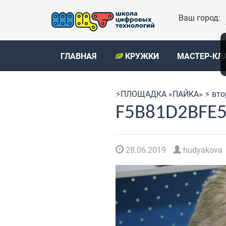
Ваш город:
ГЛАВНАЯ
КРУЖКИ
МАСТЕР-КЛ
⚡️ПЛОЩАДКА «ПАЙКА» ⚡️ вто
F5B81D2BFE
28.06.2019
hudyakova