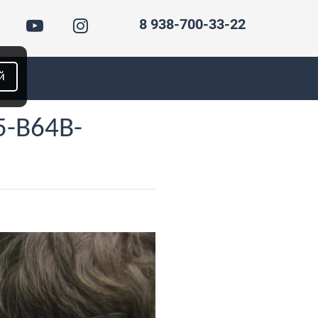
8 938-700-33-22
й
5-B64B-