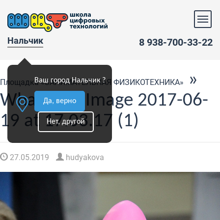
Нальчик
8 938-700-33-22
»
Ваш город Нальчик ?
Площадка «ЗАНИМАТЕЛЬНАЯ ФИЗИКОТЕХНИКА»
WhatsApp Image 2017-06-
Да, верно
19 at 17.03.17 (1)
Нет, другой
27.05.2019
hudyakova