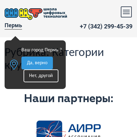
Пермь
+7 (342) 299-45-39
Рубрика:
Категории
Ваш город Пермь ?
кружков
Да, верно
Нет, другой
Наши партнеры: