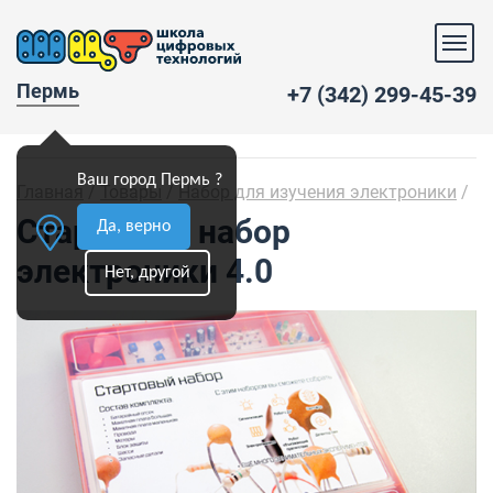
Пермь
+7 (342) 299-45-39
Ваш город Пермь ?
Главная
/
Товары
/
Набор для изучения электроники
/
Стартовый набор
Да, верно
электроники 4.0
Нет, другой