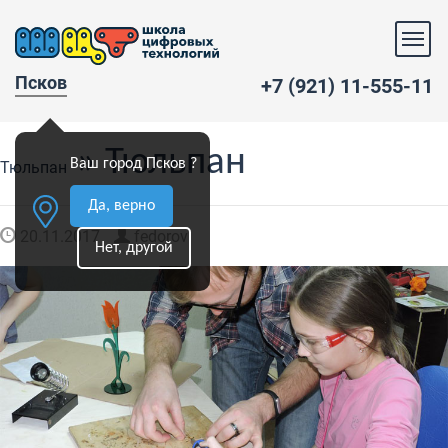
Псков
+7 (921) 11-555-11
» Тюльпан
Ваш город Псков ?
Тюльпан
Да, верно
20.11.2017
fedorov
Нет, другой