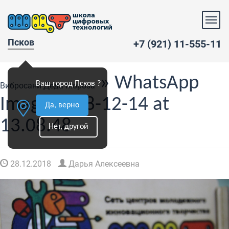
Псков
+7 (921) 11-555-11
» WhatsApp
Ваш город Псков ?
Вибросани Деда Мороза
Image 2018-12-14 at
Да, верно
13.08.48
Нет, другой
28.12.2018
Дарья Алексеевна