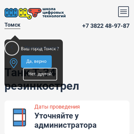
Томск
+7 3822 48-97-87
Мастер-классы
Ваш город Томск ?
Да, верно
Танк Т-34
Нет, другой
резинкострел
Даты проведения
Уточняйте у
администратора