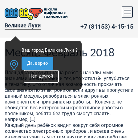
Великие Луки
+7 (81153) 4-15-15
Месяц:
Февраль 2018
Ваш город Великие Луки ?
Да, верно
Площадка рассчитана на ребят с начальными
Нет, другой
знаниями электроники и тех, кто хотел бы углубиться
в тематику. Это отличная возможность прокачать
свои знания по электронике, если вдруг вы пропустили
данный модуль, разобраться в электронных
компонентах и принципах их работы. Конечно, не
обойдется без интересной и кропотливой работы с
паяльником, ребята без труда смогут спаять,
например, […]
Каждый день ребёнок видит вокруг себя огромное
количество электронных приборов , и всегда очень
интересно узнать, что там внутри и как оно работает.