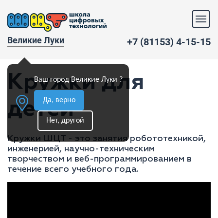
Великие Луки
+7 (81153) 4-15-15
Кружки для
Ваш город Великие Луки ?
Да, верно
детей
Нет, другой
Кружки ШЦТ - это занятия робототехникой,
инженерией, научно-техническим
творчеством и веб-программированием в
течение всего учебного года.