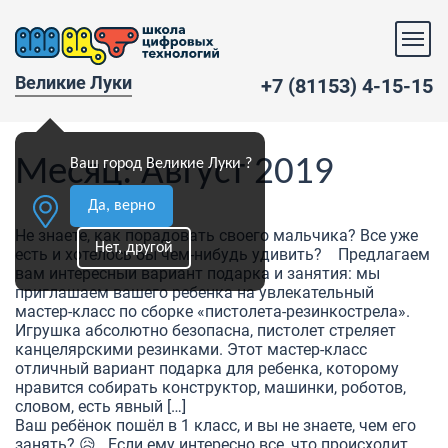
Великие Луки
+7 (81153) 4-15-15
Месяц:
Август 2019
Ваш город Великие Луки ?
Да, верно
Не знаете, как порадовать своего мальчика? Все уже
Нет, другой
есть и хотелось бы чем-нибудь удивить? Предлагаем
вам интересный вариант подарка и занятия: мы
приглашаем вашего ребенка на увлекательный
мастер-класс по сборке «пистолета-резинкострела».
Игрушка абсолютно безопасна, пистолет стреляет
канцелярскими резинками. Этот мастер-класс
отличный вариант подарка для ребенка, которому
нравится собирать конструктор, машинки, роботов,
словом, есть явный […]
Ваш ребёнок пошёл в 1 класс, и вы не знаете, чем его
занять? 😥 Если ему интересно все, что происходит