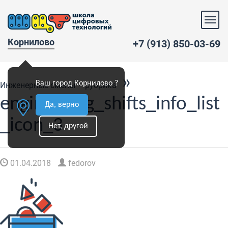
Корнилово
+7 (913) 850-03-69
»
Ваш город Корнилово ?
Инженерные смены – рубрика
engineering_shifts_info_list
Да, верно
_icon_3
Нет, другой
01.04.2018
fedorov