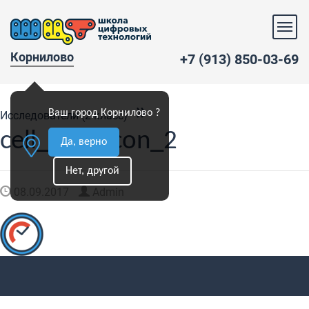
Корнилово
+7 (913) 850-03-69
»
Ваш город Корнилово ?
Исследователи (2 класс)
cell_info_icon_2
Да, верно
Нет, другой
08.09.2017
Admin