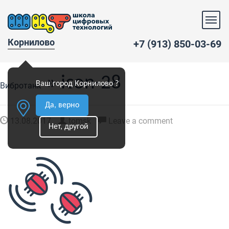
Корнилово
+7 (913) 850-03-69
» icon-28
Ваш город Корнилово ?
Вибротанк
Да, верно
13.08.2017
tomsk
Leave a comment
Нет, другой