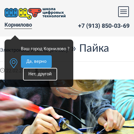
Корнилово
+7 (913) 850-03-69
» Пайка
Ваш город Корнилово ?
Электроника и пайка (6-9 лет)
Да, верно
22.02.2018
fedorov
Нет, другой