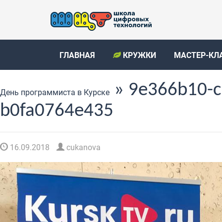
ГЛАВНАЯ
КРУЖКИ
МАСТЕР-КЛ
» 9e366b10-c
День программиста в Курске
b0fa0764e435
16.09.2018
cukanova