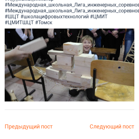
#Международная_школьная_Лига_инженерных_соревно
#Международная_школьная_Лига_инженерных_соревно
#ШЦТ
#школацифровыхтехнологий
#ЦМИТ
#ЦМИТШЦТ
#Томск
Предыдущий пост
Следующий пост