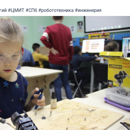
гий
#ЦМИТ
#СПб
#робототехника
#инженерия