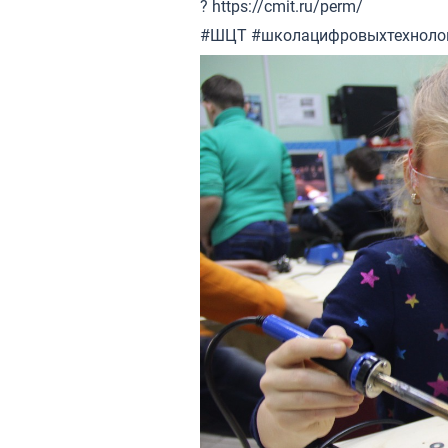
?
https://cmit.ru/perm/
#ШЦТ
#школацифровыхтехноло