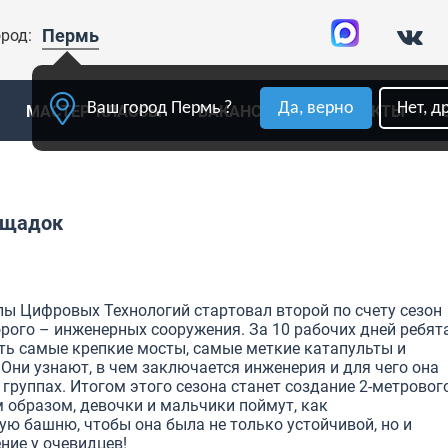
Пермь
род:
Ваш город Пермь ?
Да, верно
Нет, д
МАСТЕР-КЛАССЫ
ВАКАНСИИ
КОНТАКТЫ
лощадок
лы Цифровых Технологий стартовал второй по счету сезон
рого – инженерных сооружения. За 10 рабочих дней ребят
ть самые крепкие мосты, самые меткие катапульты и
ни узнают, в чем заключается инженерия и для чего она
группах. Итогом этого сезона станет создание 2-метровог
 образом, девочки и мальчики поймут, как
ую башню, чтобы она была не только устойчивой, но и
ие у очевидцев!