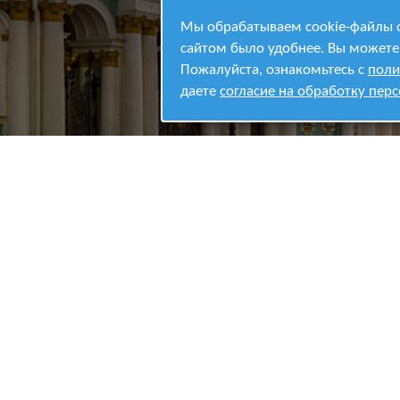
Мы обрабатываем cookie-файлы с
сайтом было удобнее. Вы можете 
Пожалуйста, ознакомьтесь с
поли
даете
согласие на обработку пер