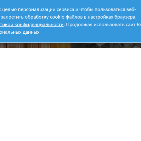
 целью персонализации сервиса и чтобы пользоваться веб-
запретить обработку cookie-файлов в настройках браузера.
тикой конфиденциальности
. Продолжая использовать сайт В
сональных данных
.
Наши партнеры: