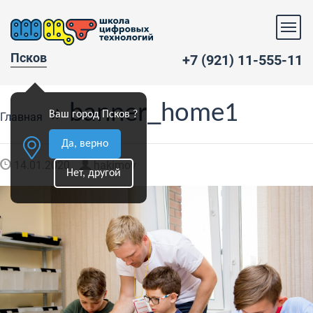
Псков
+7 (921) 11-555-11
» banner_home1
Ваш город Псков ?
Главная
Да, верно
14.01.2020
hakimov
Нет, другой