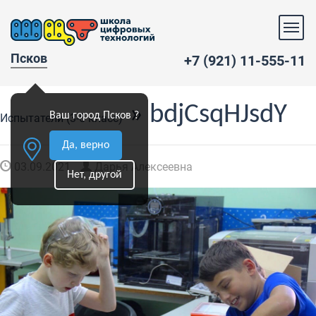
Псков
+7 (921) 11-555-11
» bdjCsqHJsdY
Ваш город Псков ?
Испытатели (3-5 класс)
Да, верно
03.09.2021
Дарья Алексеевна
Нет, другой