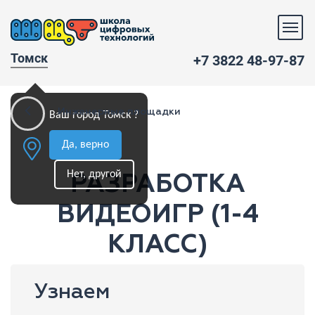
Томск
+7 3822 48-97-87
Инженерные площадки
Ваш город Томск ?
Да, верно
Нет, другой
РАЗРАБОТКА
ВИДЕОИГР (1-4
КЛАСС)
Узнаем