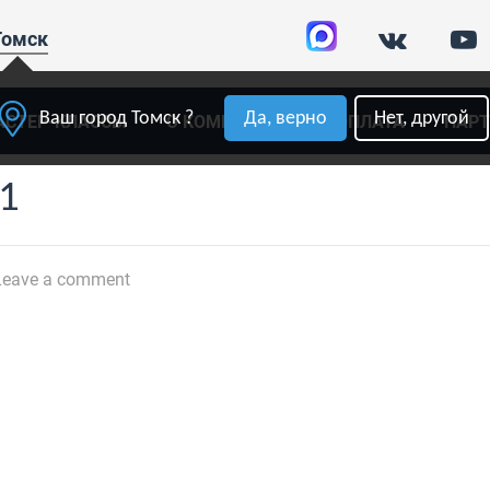
Томск
Ваш город Томск ?
Да, верно
Нет, другой
АСТЕР-КЛАССЫ
О КОМПАНИИ
ОПЛАТА
ПАР
31
eave a comment