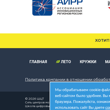
ХОТИТ
ГЛАВНАЯ
ЛЕТО
КРУЖКИ
М
Политика компании в отношении обрабо
Мы обрабатываем cookie-файл
веб-сайтом было удобнее. Вы 
© 2026 ШЦТ
браузера. Пожалуйста, ознако
Сеть центров молодёжного инновационного творчества
Школа цифровых технологий
использовать сайт Вы даете
со