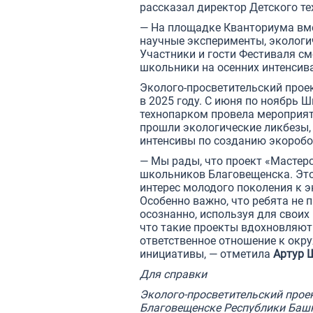
рассказал директор Детского т
— На площадке Кванториума вме
научные эксперименты, экологи
Участники и гости Фестиваля см
школьники на осенних интенсив
Эколого-просветительский проек
в 2025 году. С июня по ноябрь 
технопарком провела мероприяти
прошли экологические ликбезы,
интенсивы по созданию экоробот
— Мы рады, что проект «Мастер
школьников Благовещенска. Это
интерес молодого поколения к 
Особенно важно, что ребята не 
осознанно, используя для своих
что такие проекты вдохновляют
ответственное отношение к окр
инициативы, — отметила
Артур 
Для справки
Эколого-просветительский проек
Благовещенске Республики Баш