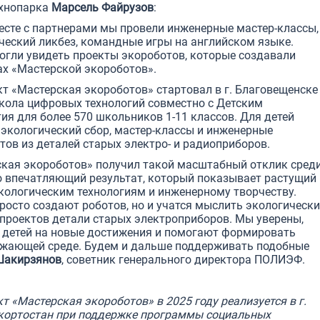
ехнопарка
Марсель Файрузов
:
сте с партнерами мы провели инженерные мастер-классы,
ческий ликбез, командные игры на английском языке.
огли увидеть проекты экороботов, которые создавали
ах «Мастерской экороботов».
т «Мастерская экороботов» стартовал в г. Благовещенске
Школа цифровых технологий совместно с Детским
я для более 570 школьников 1-11 классов. Для детей
 экологический сбор, мастер-классы и инженерные
ов из деталей старых электро- и радиоприборов.
ская экороботов» получил такой масштабный отклик сред
 впечатляющий результат, который показывает растущий
экологическим технологиям и инженерному творчеству.
просто создают роботов, но и учатся мыслить экологически
 проектов детали старых электроприборов. Мы уверены,
 детей на новые достижения и помогают формировать
ужающей среде. Будем и дальше поддерживать подобные
Шакирзянов
, советник генерального директора ПОЛИЭФ.
т «Мастерская экороботов» в 2025 году реализуется в г.
кортостан при поддержке программы социальных