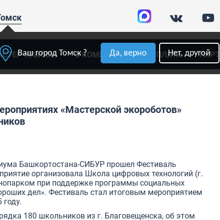
Томск
Ваш город Томск ?
Да, верно
Нет, другой
АСТЕР-КЛАССЫ
О КОМПАНИИ
ОПЛАТА
ПАР
мероприятиях «Мастерской экороботов»
ников
риума Башкортостана-СИБУР прошел Фестиваль
оприятие организовала
Школа цифровых технологий
(г.
хнопарком при поддержке программы социальных
ороших дел». Фестиваль стал итоговым мероприятием
 году.
рядка 180 школьников из г. Благовещенска, об этом