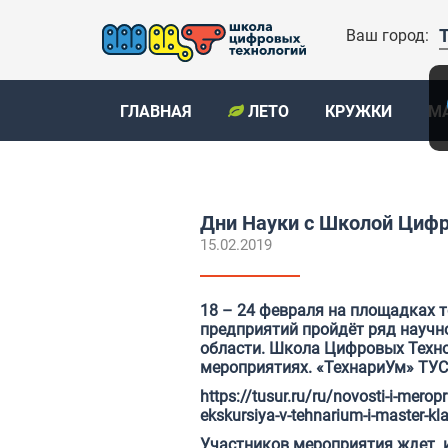
Ваш город:
ГЛАВНАЯ
ЛЕТО
КРУЖКИ
М
Дни Науки с Школой Цифр
15.02.2019
18 – 24 февраля на площадках т
предприятий пройдёт ряд научн
области. Школа Цифровых Техно
мероприятиях.
«ТехнариУм» ТУС
https://tusur.ru/ru/novosti-i-merop
ekskursiya-v-tehnarium-i-master-k
Участников мероприятия ждет и