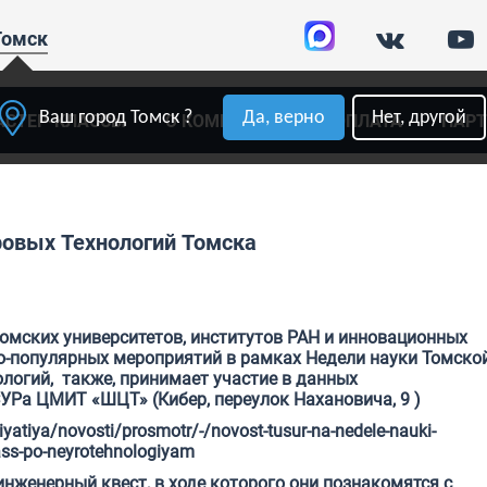
Томск
Ваш город Томск ?
Да, верно
Нет, другой
АСТЕР-КЛАССЫ
О КОМПАНИИ
ОПЛАТА
ПАР
овых Технологий Томска
омских университетов, институтов РАН и инновационных
о-популярных мероприятий в рамках Недели науки Томско
логий, также, принимает участие в данных
УРа ЦМИТ «ШЦТ» (Кибер, переулок Нахановича, 9 )
riyatiya/novosti/prosmotr/-/novost-tusur-na-nedele-nauki-
lass-po-neyrotehnologiyam
нженерный квест, в ходе которого они познакомятся с