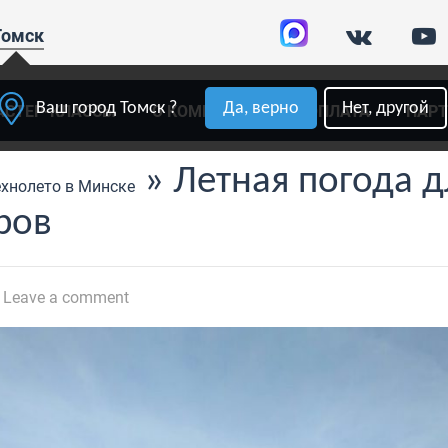
Томск
Ваш город Томск ?
Да, верно
Нет, другой
АСТЕР-КЛАССЫ
О КОМПАНИИ
ОПЛАТА
ПАР
» Летная погода д
ехнолето в Минске
ров
Leave a comment