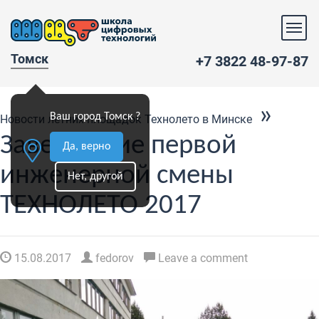
Томск
+7 3822 48-97-87
»
Ваш город Томск ?
Новости летних площадок Технолето в Минске
Завершение первой
Да, верно
инженерной смены
Нет, другой
ТЕХНОЛЕТО 2017
15.08.2017
fedorov
Leave a comment