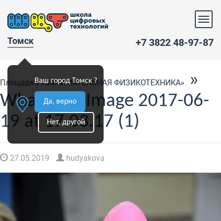
Томск
+7 3822 48-97-87
»
Ваш город Томск ?
Площадка «ЗАНИМАТЕЛЬНАЯ ФИЗИКОТЕХНИКА»
WhatsApp Image 2017-06-
Да, верно
19 at 17.03.17 (1)
Нет, другой
27.05.2019
hudyakova