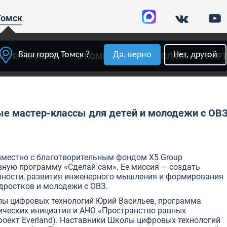
Томск
Ваш город Томск ?
Да, верно
Нет, другой
АСТЕР-КЛАССЫ
О КОМПАНИИ
ОПЛАТА
ПАР
е мастер-классы для детей и молодежи с ОВ
местно с благотворительным фондом X5 Group
ную программу «Сделай сам». Ее миссия — создать
вности, развития инженерного мышления и формирования
дростков и молодежи с ОВЗ.
лы цифровых технологий Юрий Васильев, программа
ических инициатив и АНО «Пространство равных
оект Everland). Наставники Школы цифровых технологий