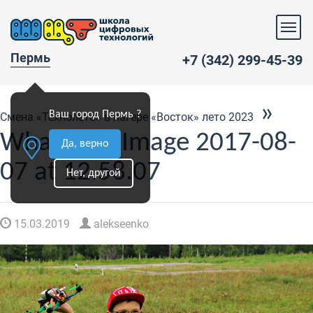
Пермь
+7 (342) 299-45-39
»
Ваш город Пермь ?
Смена «Технолето» в лагере «Восток» лето 2023
WhatsApp Image 2017-08-
Да, верно
07 at 12.58.07
Нет, другой
15.03.2019
alekseenko