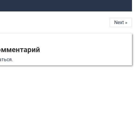
Next »
омментарий
аться
.