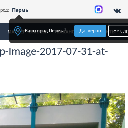
Пермь
род:
Ваш город Пермь ?
Да, верно
Нет, д
МАСТЕР-КЛАССЫ
ВАКАНСИИ
КОНТАКТЫ
-Image-2017-07-31-at-