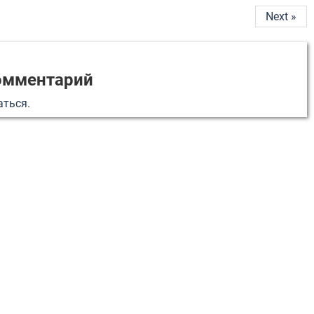
Next »
омментарий
аться
.