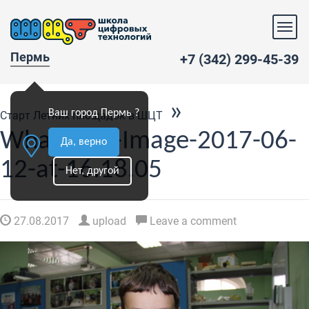
Пермь
+7 (342) 299-45-39
»
Ваш город Пермь ?
Старт Летних площадок в ШЦТ
WhatsApp-Image-2017-06-
Да, верно
12-at-16.18.05
Нет, другой
27.08.2017
upload
Leave a comment