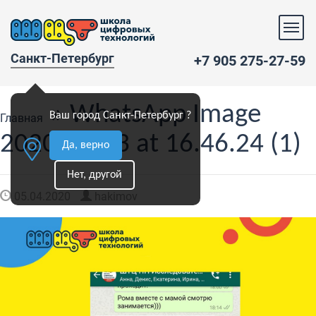
Санкт-Петербург
+7 905 275-27-59
» WhatsApp Image
Ваш город Санкт-Петербург ?
Главная
2020-04-03 at 16.46.24 (1)
Да, верно
Нет, другой
05.04.2020
hakimov