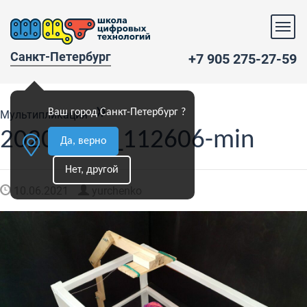
Санкт-Петербург
+7 905 275-27-59
»
Ваш город Санкт-Петербург ?
Мультипликация
20200220_112606-min
Да, верно
Нет, другой
10.06.2021
yurchenko