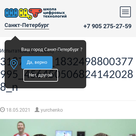
Санкт-Петербург
+7 905 275-27-59
»
Ваш город Санкт-Петербург ?
Испытатели ( 3-5 класс)
31870587_1832498800377
Да, верно
995_456450506824142028
Нет, другой
8_n
18.05.2021
yurchenko