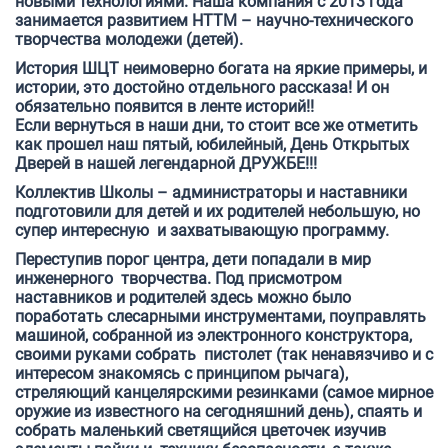
новыми технологиями. Наша компания с 2013 года
занимается развитием НТТМ – научно-технического
творчества молодежи (детей).
История ШЦТ неимоверно богата на яркие примеры, и
истории, это достойно отдельного рассказа! И он
обязательно появится в ленте историй!!
Е
сли вернуться в наши дни, то стоит все же отметить
как прошел наш пятый, юбилейный, День Открытых
Дверей в нашей легендарной ДРУЖБЕ!!!
Коллектив Школы – администраторы и наставники
подготовили для детей и их родителей небольшую, но
супер интересную и захватывающую программу.
Переступив порог центра, дети попадали в мир
инженерного творчества. Под присмотром
наставников и родителей здесь можно было
поработать слесарными инструментами, поуправлять
машиной, собранной из электронного конструктора,
своими руками собрать пистолет (так ненавязчиво и с
интересом знакомясь с принципом рычага),
стреляющий канцелярскими резинками (самое мирное
оружие из известного на сегодняшний день), спаять и
собрать маленький светящийся цветочек изучив