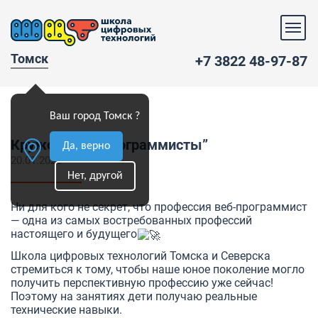
Томск
+7 3822 48-97-87
Ваш город Томск ?
Кружок “Веб-программисты”
Да, верно
20.01.2020
Нет, другой
Ни для кого не секрет, что профессия веб-программист
— одна из самых востребованных профессий
настоящего и будущего
Школа цифровых технологий Томска и Северска
стремиться к тому, чтобы наше юное поколение могло
получить перспективную профессию уже сейчас!
Поэтому на занятиях дети получаю реальные
технические навыки.