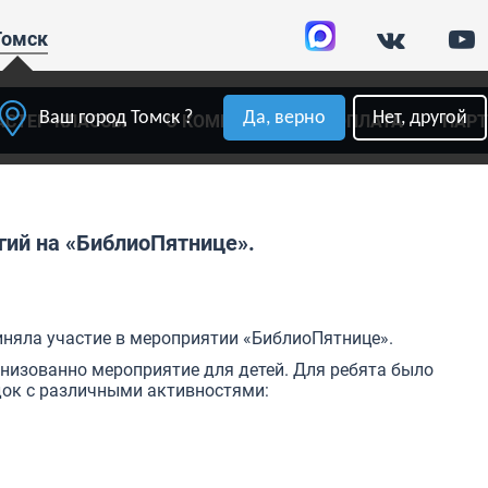
Томск
Ваш город Томск ?
Да, верно
Нет, другой
АСТЕР-КЛАССЫ
О КОМПАНИИ
ОПЛАТА
ПАР
ий на «БиблиоПятнице».
няла участие в мероприятии «БиблиоПятнице».
ганизованно мероприятие для детей. Для ребята было
ок с различными активностями: