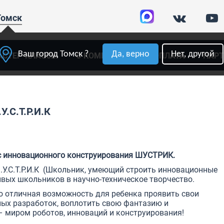
Томск
Ваш город Томск ?
Да, верно
Нет, другой
АСТЕР-КЛАССЫ
О КОМПАНИИ
ОПЛАТА
ПАР
У.С.Т.Р.И.К
с инновационного конструирования ШУСТРИК.
.У.С.Т.Р.И.К (Школьник, умеющий строить инновационные
вых школьников в научно-техническое творчество.
о отличная возможность для ребенка проявить свои
ных разработок, воплотить свою фантазию и
 миром роботов, инноваций и конструирования!